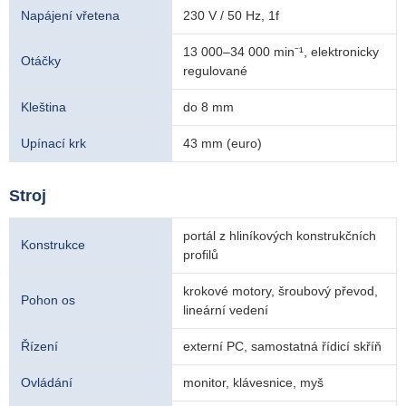
Napájení vřetena
230 V / 50 Hz, 1f
13 000–34 000 min⁻¹, elektronicky
Otáčky
regulované
Kleština
do 8 mm
Upínací krk
43 mm (euro)
Stroj
portál z hliníkových konstrukčních
Konstrukce
profilů
krokové motory, šroubový převod,
Pohon os
lineární vedení
Řízení
externí PC, samostatná řídicí skříň
Ovládání
monitor, klávesnice, myš