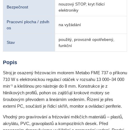
nouzový STOP, kryt řídicí
Bezpečnost
elektroniky
Pracovní plocha / zdvih
na vyžádání
os
použitý, provozně opotřebený,
Stav
funkční
Popis
Stroj je osazený frézovacím motorem Metabo FME 737 o příkonu
710 W s elektronickou regulací otáček v rozsahu 13 000–34 000
min⁻¹ a kleštinou pro nástroje do 8 mm. Konstrukce je z
hliníkových profilů, pohon os zajišťují krokové motory se
šroubovým převodem a lineárním vedením. Řízení je přes
externí PC, součástí je řídicí skříň, monitor a ovládací periferie.
Vhodný pro gravírování a frézování měkčích materiálů – plastů,
akrylátu, PVC, gravoplastů a kompozitních desek. Před