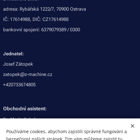
adresa: Rybářská 1222/7, 70900 Ostrava
IČ: 17614988, DIČ: CZ17614988
bankovní spojení: 6379079389 / 0300
Jednatel:
Josef Zátopek
zatopek@z-machine.cz
+420733674805
Obchodní asistent:
Bc. Martin Kubala
kubala@z-machine.cz
Používáme cookies, abychom zajistili správné fungování a
bezpečnost našich stránek. Tím vám můžeme zajistit tu
+420734575656