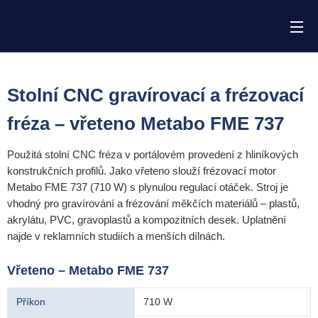
Stolní CNC gravírovací a frézovací
fréza – vřeteno Metabo FME 737
Použitá stolní CNC fréza v portálovém provedení z hliníkových
konstrukčních profilů. Jako vřeteno slouží frézovací motor
Metabo FME 737 (710 W) s plynulou regulací otáček. Stroj je
vhodný pro gravírování a frézování měkčích materiálů – plastů,
akrylátu, PVC, gravoplastů a kompozitních desek. Uplatnění
najde v reklamních studiích a menších dílnách.
Vřeteno – Metabo FME 737
Příkon
710 W