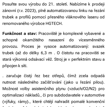
Posuňte svou výrobu do 21. století. Nabízíme k prodeji
zánovní (r.v. 2023), plně automatizovanou linku na řezání
trubek a profilů pomocí přesného vláknového laseru od
renomovaného výrobce HGTECH.
Funkčnost a stav:
Pracoviště je komplexně vybavené a
schopné okamžitého nasazení do vícesměnného
provozu. Proces je vysoce automatizovaný: svazek
trubek (až do délky 6,3 m . O čistotu na pracovišti se
stará výkonná odsávací věž. Stroj je v perfektním stavu a
připojen k síti.
. zaručuje čistý řez bez otřepů, čímž zcela odpadá
nutnost následného začišťování (jako u řezání pilou).
Možnost volby asistenčního plynu (vzduch/O2/N2) pro
optimalizaci nákladů., či pro subdodavatele v automotive
(výfuky, rámy)., které chtějí nahradit pomalé konvenční