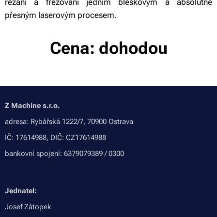
řezání a frézování jedním bleskovým a absolutně
přesným laserovým procesem.
Cena: dohodou
Z Machine s.r.o.
adresa: Rybářská 1222/7, 70900 Ostrava
IČ: 17614988, DIČ: CZ17614988
bankovní spojení: 6379079389 / 0300
Jednatel:
Josef Zátopek