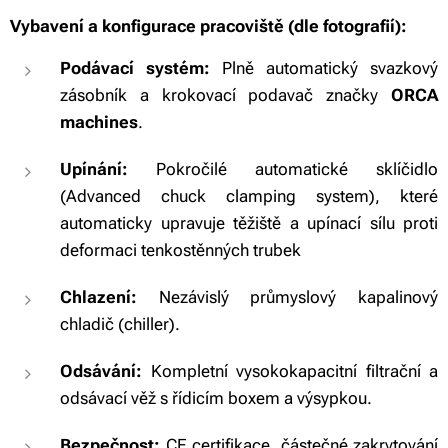
Vybavení a konfigurace pracoviště (dle fotografií):
Podávací systém:
Plně automatický svazkový
zásobník a krokovací podavač značky
ORCA
machines
.
Upínání:
Pokročilé automatické sklíčidlo
(Advanced chuck clamping system), které
automaticky upravuje těžiště a upínací sílu proti
deformaci tenkostěnných trubek
Chlazení:
Nezávislý průmyslový kapalinový
chladič (chiller).
Odsávání:
Kompletní vysokokapacitní filtrační a
odsávací věž s řídicím boxem a výsypkou.
Bezpečnost:
CE certifikace, částečné zakrytování