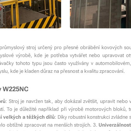
růmyslový stroj určený pro přesné obrábění kovových součá
slové výrobě, kde je potřeba vytvářet nebo upravovat ot
távačky tohoto typu jsou často využívány v automobilovém
lu, kde je kladen důraz na přesnost a kvalitu zpracování.
ky W225NC
orů
: Stroj je navržen tak, aby dokázal zvětšit, upravit nebo 
tí. To je důležité například při výrobě motorových bloků, t
 velkých a těžkých dílů
: Díky robustní konstrukci zvládne 
bylo obtížné zpracovat na menších strojích. 3.
Univerzálnos