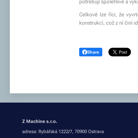
potřebují spolehlivé a vý
Celkově lze říci, že vyv
konstrukcí, což z ní činí 
Share
Z Machine s.r.o.
adresa: Rybářská 1222/7, 70900 Ostrava