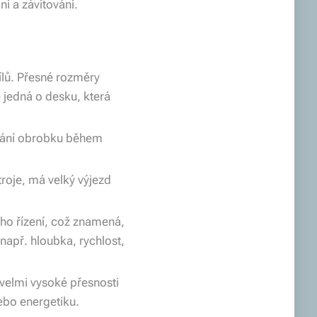
ní a závitování.
ílů. Přesné rozměry
 jedná o desku, která
ování obrobku během
stroje, má velký výjezd
o řízení, což znamená,
např. hloubka, rychlost,
 velmi vysoké přesnosti
nebo energetiku.