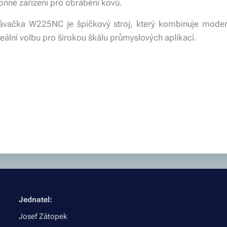
konné zařízení pro obrábění kovů.
rtávačka W225NC je špičkový stroj, který kombinuje moder
ideální volbu pro širokou škálu průmyslových aplikací.
Jednatel:
Josef Zátopek