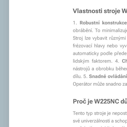
Vlastnosti stroje
1.
Robustní konstrukc
obrábění. To minimalizuj
Stroj lze vybavit různými
frézovací hlavy nebo vyv
automaticky podle přede
lidským faktorem. 4.
Ch
nástrojů a obrobku během
dílu. 5.
Snadné ovládán
Operátor může snadno zad
Proč je W225NC dů
Tento typ stroje je nepost
své univerzálnosti a scho