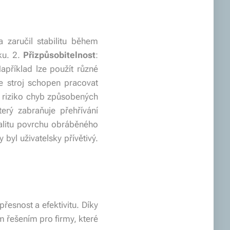
a zaručil stabilitu během
ku. 2.
Přizpůsobitelnost
:
Například lze použít různé
e stroj schopen pracovat
 riziko chyb způsobených
erý zabraňuje přehřívání
valitu povrchu obráběného
 byl uživatelsky přívětivý.
přesnost a efektivitu. Díky
m řešením pro firmy, které