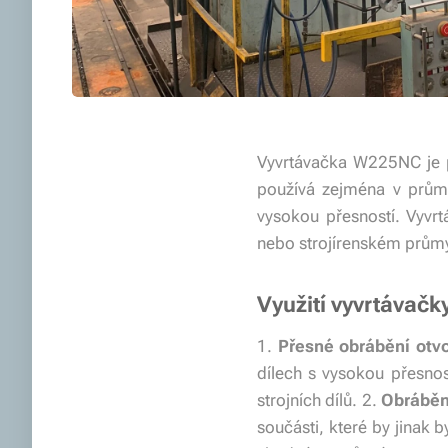
Vyvrtávačka W225NC je p
používá zejména v průmy
vysokou přesností. Vyvr
nebo strojírenském průmys
Využití vyvrtávač
1.
Přesné obrábění otv
dílech s vysokou přesnos
strojních dílů. 2.
Obrábění
součásti, které by jinak 