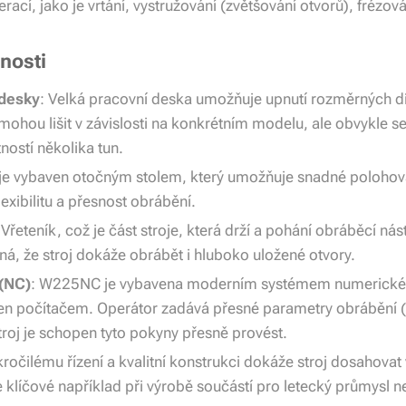
ací, jako je vrtání, vystružování (zvětšování otvorů), frézová
tnosti
desky
: Velká pracovní deska umožňuje upnutí rozměrných d
mohou lišit v závislosti na konkrétním modelu, ale obvykle se
ností několika tun.
j je vybaven otočným stolem, který umožňuje snadné poloh
lexibilitu a přesnost obrábění.
 Vřeteník, což je část stroje, která drží a pohání obráběcí ná
á, že stroj dokáže obrábět i hluboko uložené otvory.
 (NC)
: W225NC je vybavena moderním systémem numerickéh
řízen počítačem. Operátor zadává přesné parametry obrábění (
troj je schopen tyto pokyny přesně provést.
kročilému řízení a kvalitní konstrukci dokáže stroj dosahovat
e klíčové například při výrobě součástí pro letecký průmysl 