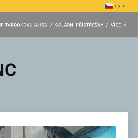
CS
P TVRDOKOVU A HSS
SOLÁRNÍ PŘÍSTŘEŠKY
VÍCE
NC