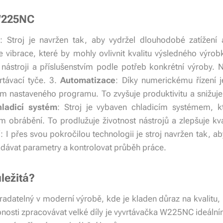
 W225NC
e
: Stroj je navržen tak, aby vydržel dlouhodobé zatížení 
e vibrace, které by mohly ovlivnit kvalitu výsledného výrob
 nástroji a příslušenstvím podle potřeb konkrétní výroby. 
rtávací tyče. 3.
Automatizace
: Díky numerickému řízení j
m nastaveného programu. To zvyšuje produktivitu a snižuje
ladicí systém
: Stroj je vybaven chladicím systémem, kt
 obrábění. To prodlužuje životnost nástrojů a zlepšuje k
í
: I přes svou pokročilou technologii je stroj navržen tak, aby
ávat parametry a kontrolovat průběh práce.
ležitá?
radatelný v moderní výrobě, kde je kladen důraz na kvalitu, 
pnosti zpracovávat velké díly je vyvrtávačka W225NC ideální