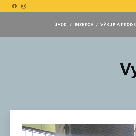
ÚVOD
INZERCE
VÝKUP A PRODE
V