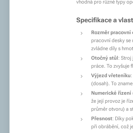
vhodná pro různé typy oper
Specifikace a vlas
Rozměr pracovní 
pracovní desky se 
zvládne díly s hmot
Otočný stůl
: Stro
práce. To zvyšuje f
Výjezd vřeteníku
:
(dosah). To znamen
Numerické řízení
že její provoz je 
průměr otvoru) a s
Přesnost
: Díky po
při obrábění, což j