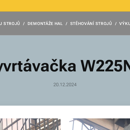
J STROJŮ
DEMONTÁŽE HAL
STĚHOVÁNÍ STROJŮ
VÝKU
yvrtávačka W225
20.12.2024