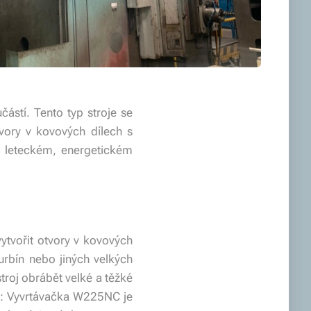
stí. Tento typ stroje se
vory v kovových dílech s
, leteckém, energetickém
vytvořit otvory v kovových
urbín nebo jiných velkých
stroj obrábět velké a těžké
t
: Vyvrtávačka W225NC je