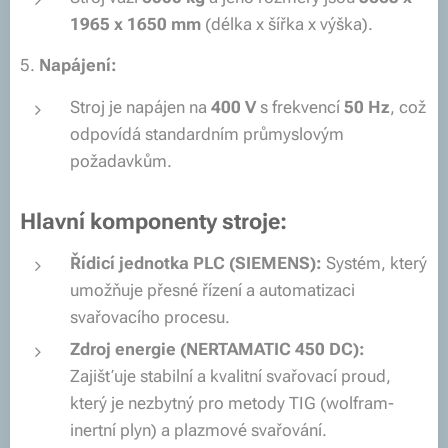
1965 x 1650 mm
(délka x šířka x výška).
5.
Napájení:
Stroj je napájen na
400 V
s frekvencí
50 Hz
, což
odpovídá standardním průmyslovým
požadavkům.
Hlavní komponenty stroje:
Řídicí jednotka PLC (SIEMENS):
Systém, který
umožňuje přesné řízení a automatizaci
svařovacího procesu.
Zdroj energie (NERTAMATIC 450 DC):
Zajišťuje stabilní a kvalitní svařovací proud,
který je nezbytný pro metody TIG (wolfram-
inertní plyn) a plazmové svařování.