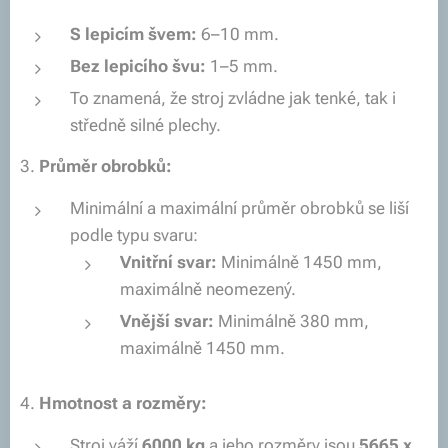
S lepicím švem:
6–10 mm.
Bez lepicího švu:
1–5 mm.
To znamená, že stroj zvládne jak tenké, tak i
středně silné plechy.
3.
Průměr obrobků:
Minimální a maximální průměr obrobků se liší
podle typu svaru:
Vnitřní svar:
Minimálně 1450 mm,
maximálně neomezený.
Vnější svar:
Minimálně 380 mm,
maximálně 1450 mm.
4.
Hmotnost a rozměry:
Stroj váží
6000 kg
a jeho rozměry jsou
5665 x