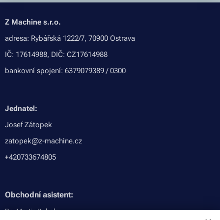
Z Machine s.r.o.
adresa: Rybářská 1222/7, 70900 Ostrava
IČ: 17614988, DIČ: CZ17614988
bankovní spojení: 6379079389 / 0300
Jednatel:
Josef Zátopek
zatopek@z-machine.cz
+420733674805
Obchodní asistent:
Bc. Martin Kubala