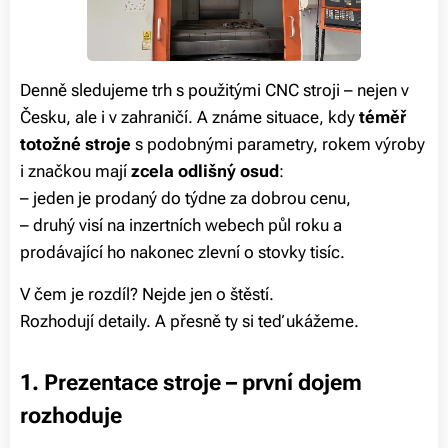
Denně sledujeme trh s použitými CNC stroji – nejen v
Česku, ale i v zahraničí. A známe situace, kdy
téměř
totožné stroje
s podobnými parametry, rokem výroby
i značkou mají
zcela odlišný osud
:
– jeden je prodaný do týdne za dobrou cenu,
– druhý visí na inzertních webech půl roku a
prodávající ho nakonec zlevní o stovky tisíc.
V čem je rozdíl? Nejde jen o štěstí.
Rozhodují detaily. A přesně ty si teď ukážeme.
1. Prezentace stroje – první dojem
rozhoduje