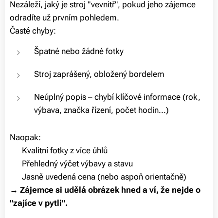
Nezáleží, jaký je stroj "vevnitř", pokud jeho zájemce
odradíte už prvním pohledem.
Časté chyby:
Špatné nebo žádné fotky
Stroj zaprášený, obložený bordelem
Neúplný popis – chybí klíčové informace (rok,
výbava, značka řízení, počet hodin...)
Naopak:
✅ Kvalitní fotky z více úhlů
✅ Přehledný výčet výbavy a stavu
✅ Jasně uvedená cena (nebo aspoň orientačně)
→
Zájemce si udělá obrázek hned a ví, že nejde o
"zajíce v pytli".