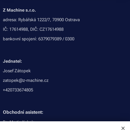
Z Machine s.r.o.
adresa: Rybářská 1222/7, 70900 Ostrava
IČ: 17614988, DIČ: CZ17614988
bankovní spojení: 6379079389 / 0300
Jednatel:
Josef Zátopek
zatopek@z-machine.cz
+420733674805
Obchodní asistent:
Bc. Martin Kubala