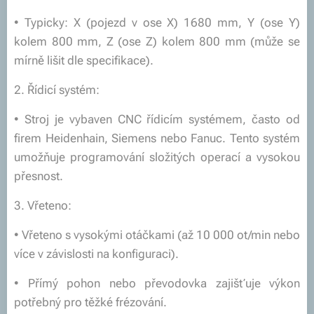
• Typicky: X (pojezd v ose X) 1680 mm, Y (ose Y)
kolem 800 mm, Z (ose Z) kolem 800 mm (může se
mírně lišit dle specifikace).
2. Řídicí systém:
• Stroj je vybaven CNC řídicím systémem, často od
firem Heidenhain, Siemens nebo Fanuc. Tento systém
umožňuje programování složitých operací a vysokou
přesnost.
3. Vřeteno:
• Vřeteno s vysokými otáčkami (až 10 000 ot/min nebo
více v závislosti na konfiguraci).
• Přímý pohon nebo převodovka zajišťuje výkon
potřebný pro těžké frézování.