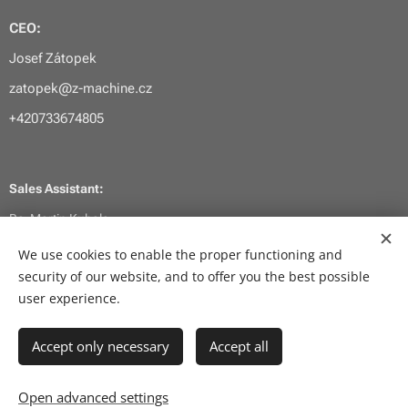
CEO:
Josef Zátopek
zatopek@z-machine.cz
+420733674805
Sales Assistant:
Bc. Martin Kubala
kubala@z-machine.cz
We use cookies to enable the proper functioning and
security of our website, and to offer you the best possible
+420734575656
user experience.
Accept only necessary
Accept all
Cookies
Languages
Open advanced settings
Čeština
English